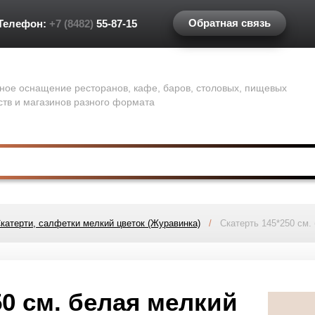
Обратная связь
Телефон:
+7 (8482)
55-87-15
ное оснащение ресторанов, кафе, баров, столовых, пищевых
ств и магазинов разного формата
катерти, салфетки мелкий цветок (Журавинка)
/
Скатерть 145*250 см. 
50 см. белая мелкий