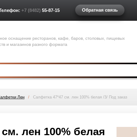
Обратная связь
Телефон:
+7 (8482)
55-87-15
ное оснащение ресторанов, кафе, баров, столовых, пищевых
ств и магазинов разного формата
алфетки Лен
/
Салфетка 47*47 см. лен 100% белая /3/ Под заказ
 см. лен 100% белая