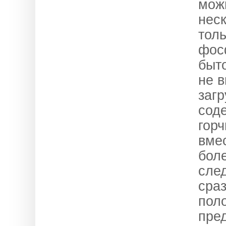
мож
нес
тол
фос
быт
не 
загр
сод
горч
вме
боле
сле
сраз
поло
пред