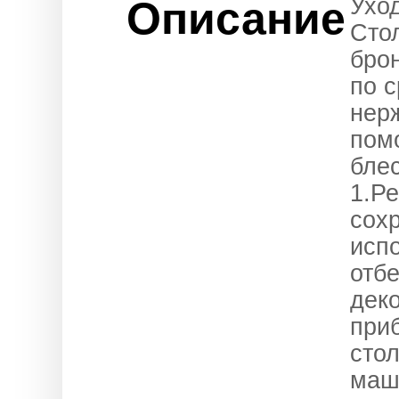
Ухо
Описание
Сто
бро
по 
нер
пом
блес
1.Р
сохр
исп
отбе
дек
при
сто
маш