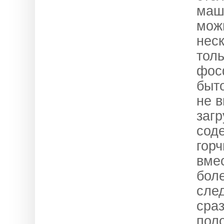
маш
мож
нес
тол
фос
быт
не 
загр
сод
горч
вме
боле
сле
сраз
поло