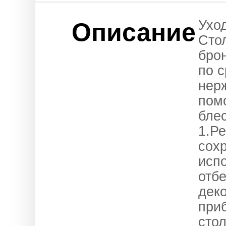
Ухо
Описание
Сто
бро
по 
нер
пом
блес
1.Р
сохр
исп
отбе
дек
при
сто