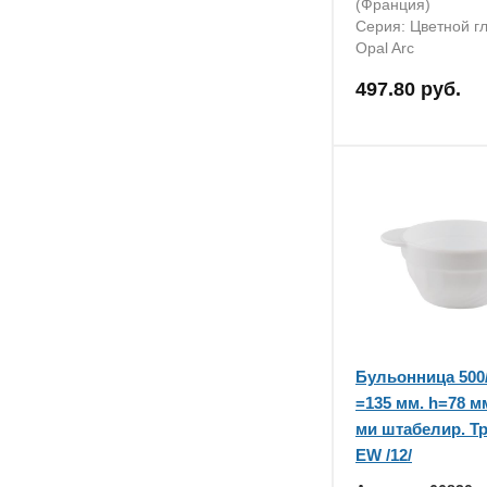
(Франция)
Серия: Цветной г
Opal Arc
497.80 руб.
Бульонница 500/
=135 мм. h=78 мм
ми штабелир. Т
EW /12/