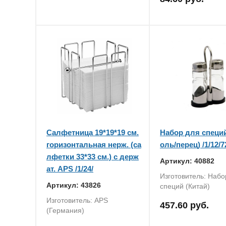
Салфетница 19*19*19 см.
Набор для специй 
горизонтальная нерж. (са
оль/перец) /1/12/7
лфетки 33*33 см.) с держ
Артикул: 40882
ат. APS /1/24/
Изготовитель: Набо
Артикул: 43826
специй (Китай)
Изготовитель: APS
457.60 руб.
(Германия)