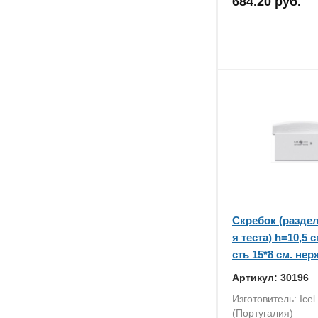
684.20 руб.
Скребок (разде
я теста) h=10,5 с
сть 15*8 см. нерж.
Артикул: 30196
Изготовитель: Icel
(Португалия)