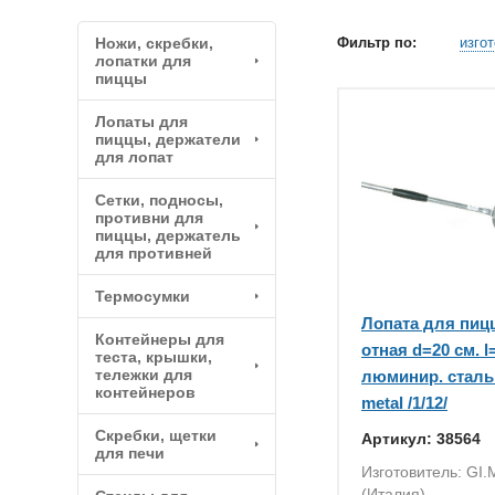
Ножи, скребки,
Фильтр по:
изго
лопатки для
пиццы
Лопаты для
пиццы, держатели
для лопат
Сетки, подносы,
противни для
пиццы, держатель
для противней
Термосумки
Лопата для пиц
Контейнеры для
отная d=20 см. l
теста, крышки,
тележки для
люминир. сталь
контейнеров
metal /1/12/
Скребки, щетки
Артикул: 38564
для печи
Изготовитель: GI
(Италия)