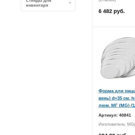
Стенды для
инвентаря
6 482 руб.
Форма для пицц
вень) d=35 см. h
люм. МГ (MG) /1/
Артикул: 40841
Изготовитель: MG