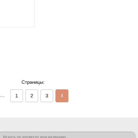
Страницы:
←
1
2
3
4