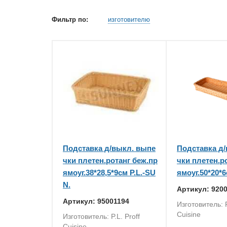
Фильтр по:
изготовителю
Подставка д/выкл. выпе
Подставка д
чки плетен.ротанг беж.пр
чки плетен.р
ямоуг.38*28,5*9см P.L.-SU
ямоуг.50*20*6
N.
Артикул: 920
Артикул: 95001194
Изготовитель: P
Cuisine
Изготовитель: P.L. Proff
Cuisine