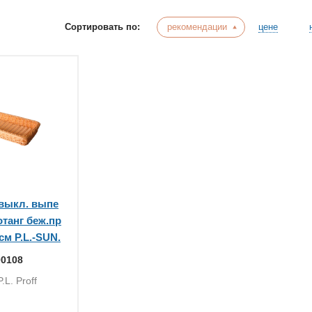
Сортировать по:
рекомендации
цене
/выкл. выпе
отанг беж.пр
см P.L.-SUN.
00108
.L. Proff