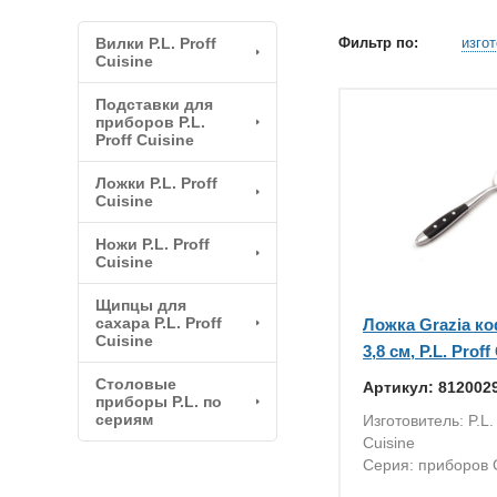
Вилки P.L. Proff
Фильтр по:
изго
Cuisine
Подставки для
приборов P.L.
Proff Cuisine
Ложки P.L. Proff
Cuisine
Ножи P.L. Proff
Cuisine
Щипцы для
сахара P.L. Proff
Ложка Grazia к
Cuisine
3,8 см, P.L. Proff
Столовые
Артикул: 812002
приборы P.L. по
сериям
Изготовитель: P.L. 
Cuisine
Серия: приборов 