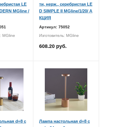
еребристая LE
ти, нерж., серебристая LE
ERN MGline /
D SIMPLE II MGline/1/20/ А
КЦИЯ
051
Артикул: 75052
: MGline
Изготовитель: MGline
608.20 руб.
ольная d=8 с
Лампа настольная d=8 с