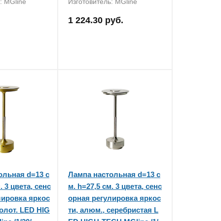
: MGline
Изготовитель: MGline
1 224.30 руб.
ольная d=13 с
Лампа настольная d=13 с
. 3 цвета, сенс
м. h=27,5 см. 3 цвета, сенс
лировка яркос
орная регулировка яркос
золот. LED HIG
ти, алюм., серебристая L