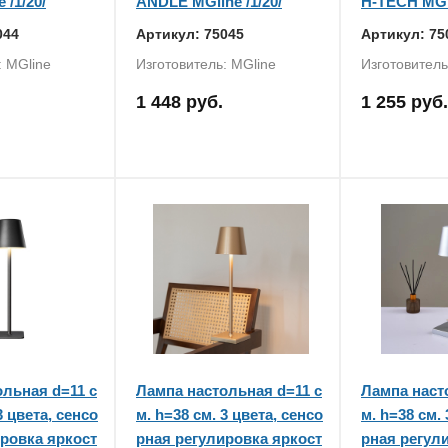
 /1/20/
ANDLE MGline /1/20/
H-TECH MGli
044
Артикул: 75045
Артикул: 75
: MGline
Изготовитель: MGline
Изготовитель
1 448 руб.
1 255 руб.
льная d=11 с
Лампа настольная d=11 с
Лампа наст
3 цвета, сенсо
м. h=38 см. 3 цвета, сенсо
м. h=38 см. 
ровка яркост
рная регулировка яркост
рная регул