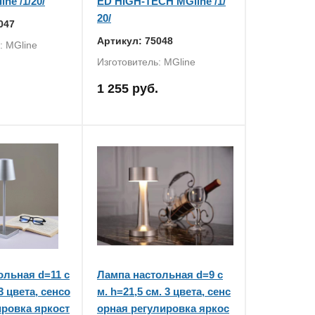
ne /1/20/
ED HIGH-TECH MGline /1/
20/
047
Артикул: 75048
: MGline
Изготовитель: MGline
1 255 руб.
ольная d=11 с
Лампа настольная d=9 с
3 цвета, сенсо
м. h=21,5 см. 3 цвета, сенс
ировка яркост
орная регулировка яркос