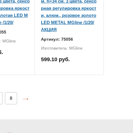
3 цвета, сенсо
м. h=34 см. 3 цвета, сенсо
ировка яркост
рная регулировка яркост
олотая LED M
и, алюм., розовое золото
 /1/20/
LED METAL MGline /1/20/
АКЦИЯ
055
Артикул: 75056
: MGline
Изготовитель: MGline
б.
599.10 руб.
→
8