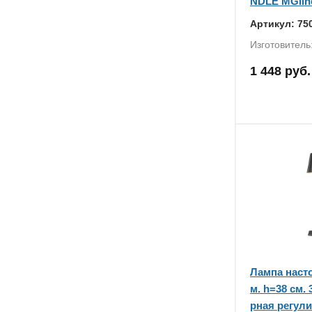
NDLE MGline
Артикул: 75
Изготовитель
1 448 руб.
Лампа насто
м. h=38 см. 
рная регули