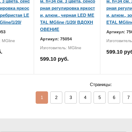
. 3 цвета, сенс
м. h=34 см. 3 цвета, сенсо
м. h=34 см. 
лировка яркос
рная регулировка яркост
рная регул
серебристая LE
и, алюм., черная LED ME
и, алюм., з
line/1/20/
TAL MGline /1/20/ ВДОХН
ETAL MGline
ОВЕНИЕ
053
Артикул: 75
Артикул: 75054
: MGline
Изготовитель
Изготовитель: MGline
.
599.10 ру
599.10 руб.
Страницы:
1
2
3
4
5
6
7