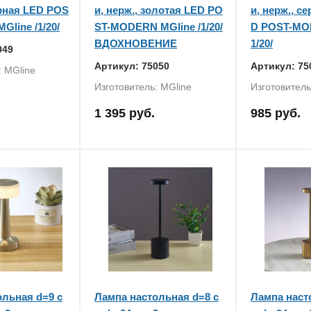
ерная LED POS
и, нерж., золотая LED PO
и, нерж., с
line /1/20/
ST-MODERN MGline /1/20/
D POST-MOD
ВДОХНОВЕНИЕ
1/20/
049
Артикул: 75050
Артикул: 75
: MGline
Изготовитель: MGline
Изготовитель
1 395 руб.
985 руб.
ольная d=9 с
Лампа настольная d=8 с
Лампа наст