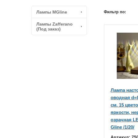
Лампы MGline
Фильтр по:
Лампы Zafferano
(Под заказ)
Лампа наст
оводная d=8
см. 15 цвет
яркости, не
озрачная L
Gline /1/20/
Артикул: 75