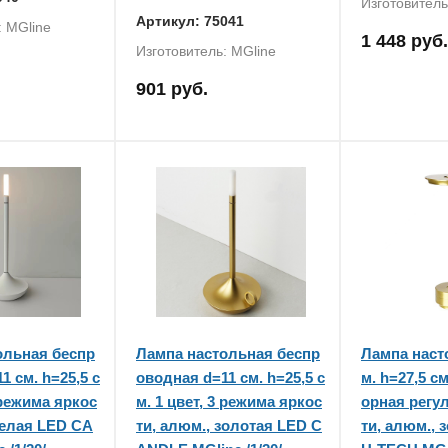
Изготовитель
Артикул: 75041
: MGline
1 448 руб.
Изготовитель: MGline
901 руб.
ольная беспр
Лампа настольная беспр
Лампа наст
1 см. h=25,5 с
оводная d=11 см. h=25,5 с
м. h=27,5 см
3 режима яркос
м. 1 цвет, 3 режима яркос
орная регу
белая LED CA
ти, алюм., золотая LED C
ти, алюм., 