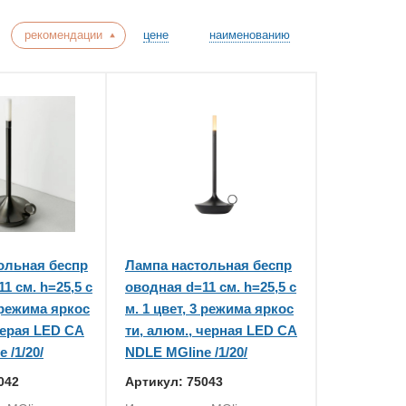
рекомендации
цене
наименованию
ольная беспр
Лампа настольная беспр
1 см. h=25,5 с
оводная d=11 см. h=25,5 с
3 режима яркос
м. 1 цвет, 3 режима яркос
серая LED CA
ти, алюм., черная LED CA
 /1/20/
NDLE MGline /1/20/
042
Артикул: 75043