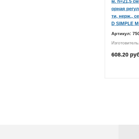
м. h=21,5 см
орная регу
ти, нерж., 
D SIMPLE MG
Артикул: 75
Изготовитель
608.20 руб