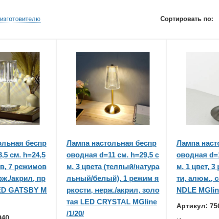
изготовителю
Сортировать по:
ольная беспр
Лампа настольная беспр
Лампа наст
,5 см. h=24,5
оводная d=11 см. h=29,5 с
оводная d=1
ов, 7 режимов
м. 3 цвета (телпый/натура
м. 1 цвет, 
рж./акрил, пр
льный/белый), 1 режим я
ти, алюм., 
ED GATSBY M
ркости, нерж./акрил, золо
NDLE MGline
тая LED CRYSTAL MGline
Артикул: 75
/1/20/
040