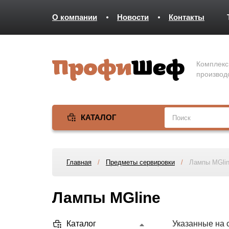
О компании
Новости
Контакты
Комплекс
производ
КАТАЛОГ
Главная
/
Предметы сервировки
/
Лампы MGli
Лампы MGline
Каталог
Указанные на 