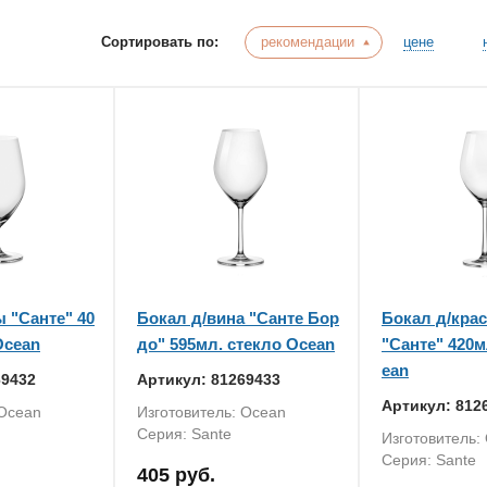
Сортировать по:
рекомендации
цене
 "Санте" 40
Бокал д/вина "Санте Бор
Бокал д/крас
Ocean
до" 595мл. стекло Ocean
"Санте" 420м
ean
69432
Артикул: 81269433
Артикул: 812
 Ocean
Изготовитель: Ocean
Серия: Sante
Изготовитель:
Серия: Sante
405 руб.