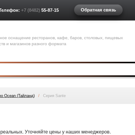
Обратная связь
Телефон:
+7 (8482)
55-87-15
ное оснащение ресторанов, кафе, баров, столовых, пищевых
ств и магазинов разного формата
ло Ocean (Тайланд)
/
Серия Sante
т реальных. Уточняйте цены у наших менеджеров.