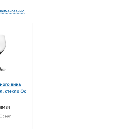
наименованию
ного вина
л. стекло Oc
69434
 Ocean