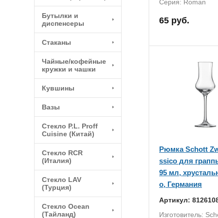
Серия: Roman
Бутылки и
65 руб.
диспенсеры
Стаканы
Чайные/кофейные
кружки и чашки
Кувшины
Вазы
Стекло P.L. Proff
Cuisine (Китай)
Рюмка Schott Zw
Стекло RCR
(Италия)
ssico для грап
95 мл, хрусталь
Стекло LAV
о, Германия
(Турция)
Артикул: 812610
Стекло Ocean
(Тайланд)
Изготовитель: Scho