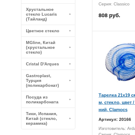
Серия: Classico
Хрустальное
стекло Lucaris
808 руб.
(Тайланд)
Цветное стекло
MGline, Китай
(хрустальное
стекло)
Cristal D'Arques
Gastroplast,
Турция
(поликарбонат)
Тарелка 21x19 см
Посуда из
поликарбоната
м, стекло, цвет 
ний, Clamocs
Тики, Испания,
Китай (стекло,
Артикул: 20166
керамика)
Изготовитель: Ar
Серия: Clamocs