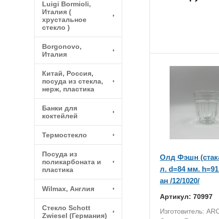
Luigi Bormioli,
Италия (
хрустальное
стекло )
Borgonovo,
Италия
Китай, Россия,
посуда из стекла,
нерж, пластика
Банки для
коктейлей
Термостекло
Посуда из
Олд Фэшн (стака
поликарбоната и
л. d=84 мм. h=9
пластика
ан /12/1020/
Wilmax, Англия
Артикул: 70997
Стекло Schott
Изготовитель: ARC
Zwiesel (Германия)