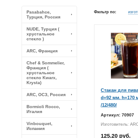
Pasabahce,
Фильтр по:
изго
Турция, Россия
NUDE, Турция (
хрустальное
стекло )
ARC, Франция
Chef & Sommelier,
Франция (
хрустальное
стекло Kwarx,
Krysta)
Стакан для пива
ARC, ОСЗ, Россия
d=92 мм. h=170 
/12/480/
Bormioli Rocco,
Италия
Артикул: 70907
Vinbouquet,
Изготовитель: ARC
Испания
125.20 руб.