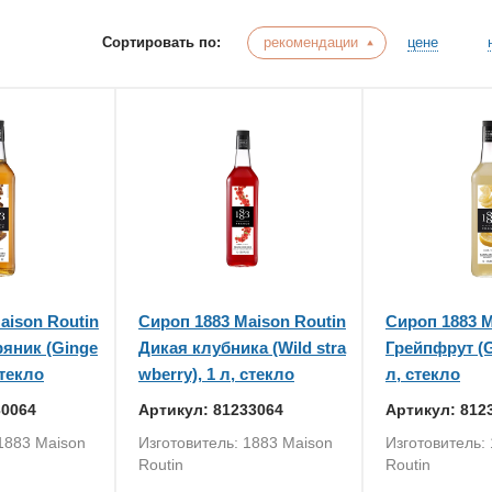
Сортировать по:
рекомендации
цене
aison Routin
Сироп 1883 Maison Routin
Сироп 1883 M
яник (Ginge
Дикая клубника (Wild stra
Грейпфрут (Gr
стекло
wberry), 1 л, стекло
л, стекло
30064
Артикул: 81233064
Артикул: 812
 1883 Maison
Изготовитель: 1883 Maison
Изготовитель:
Routin
Routin