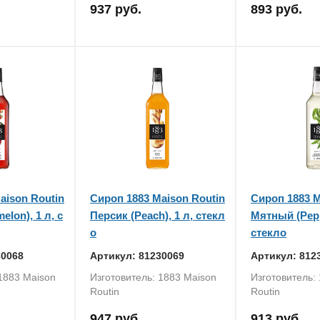
937 руб.
893 руб.
aison Routin
Сироп 1883 Maison Routin
Сироп 1883 M
elon), 1 л, с
Персик (Peach), 1 л, стекл
Мятный (Pepp
о
стекло
30068
Артикул: 81230069
Артикул: 812
 1883 Maison
Изготовитель: 1883 Maison
Изготовитель:
Routin
Routin
947 руб.
913 руб.