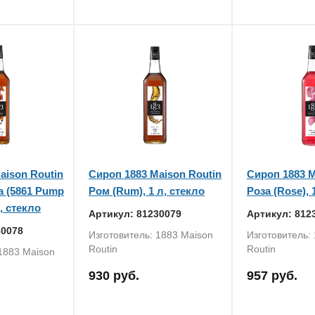
aison Routin
Сироп 1883 Maison Routin
Сироп 1883 M
а (5861 Pump
Ром (Rum), 1 л, стекло
Роза (Rose), 
л, стекло
Артикул: 81230079
Артикул: 812
30078
Изготовитель: 1883 Maison
Изготовитель:
Routin
Routin
 1883 Maison
930 руб.
957 руб.