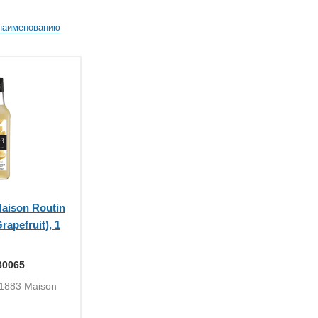
наименованию
aison Routin
apefruit), 1
30065
 1883 Maison