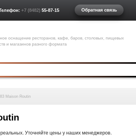
Обратная связь
Телефон:
+7 (8482)
55-87-15
ное оснащение ресторанов, кафе, баров, столовых, пищевых
ств и магазинов разного формата
83 Maison Routin
utin
т реальных. Уточняйте цены у наших менеджеров.