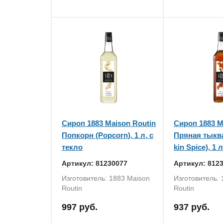
Сироп 1883 Maison Routin
Сироп 1883 M
Попкорн (Popcorn), 1 л, с
Пряная тыкв
текло
kin Spice), 1 
Артикул: 81230077
Артикул: 812
Изготовитель: 1883 Maison
Изготовитель:
Routin
Routin
997 руб.
937 руб.