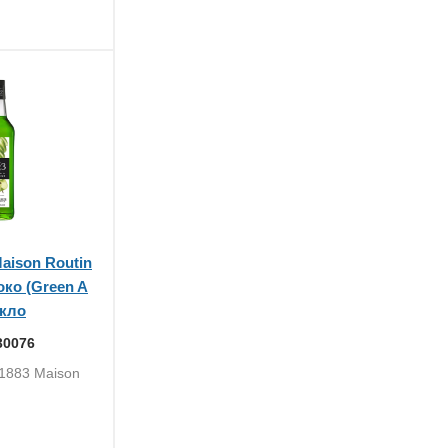
aison Routin
ко (Green A
екло
30076
 1883 Maison