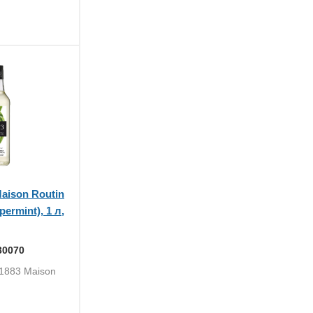
aison Routin
ermint), 1 л,
30070
 1883 Maison