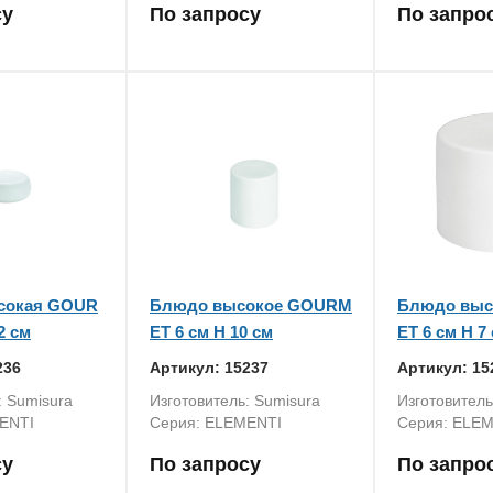
су
По запросу
По запро
сокая GOUR
Блюдо высокое GOURM
Блюдо вы
2 см
ET 6 см H 10 см
ET 6 см H 7
236
Артикул: 15237
Артикул: 15
: Sumisura
Изготовитель: Sumisura
Изготовитель
ENTI
Серия: ELEMENTI
Серия: ELE
су
По запросу
По запро