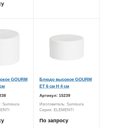
су
сокое GOURM
Блюдо высокое GOURM
 см
ET 6 см H 4 см
238
Артикул: 15239
: Sumisura
Изготовитель: Sumisura
MENTI
Серия: ELEMENTI
су
По запросу