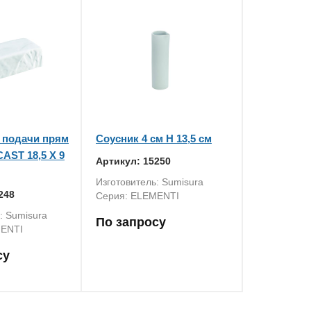
 подачи прям
Соусник 4 см H 13,5 см
AST 18,5 X 9
Артикул: 15250
Изготовитель: Sumisura
248
Серия: ELEMENTI
: Sumisura
По запросу
MENTI
су