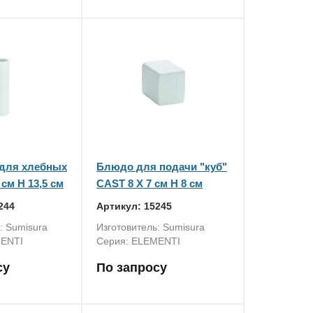
 для хлебных
Блюдо для подачи "куб"
 см H 13,5 см
CAST 8 X 7 см H 8 см
244
Артикул: 15245
: Sumisura
Изготовитель: Sumisura
MENTI
Серия: ELEMENTI
су
По запросу