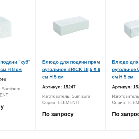
подачи "куб"
Блюдо для подачи прям
Блюдо для
 см H 8 см
оугольное BRICK 18,5 X 9
оугольное C
см H 5 см
см H 5 см
246
Артикул: 15247
Артикул: 15
: Sumisura
ENTI
Изготовитель: Sumisura
Изготовитель
Серия: ELEMENTI
Серия: ELE
су
По запросу
По запро