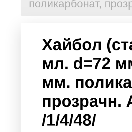
поликарбонат, прозр
Хайбол (ст
мл. d=72 м
мм. полика
прозрачн. 
/1/4/48/