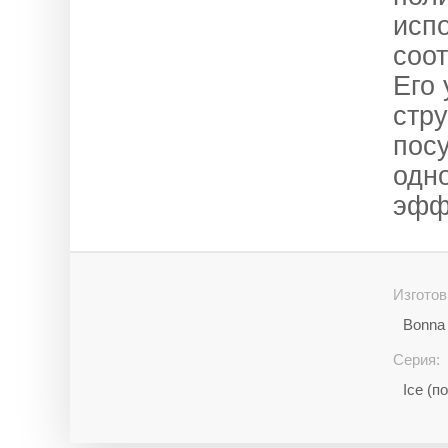
исп
соо
Его
стру
посу
одно
эфф
Изготов
Bonna 
Серия:
Ice (п