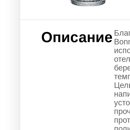
Благ
Описание
Bon
исп
отел
бер
тем
Цель
напи
усто
проч
про
пол