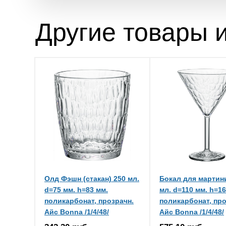
Другие товары и
Олд Фэшн (стакан) 250 мл.
Бокал для мартин
d=75 мм. h=83 мм.
мл. d=110 мм. h=16
поликарбонат, прозрачн.
поликарбонат, про
Айс Bonna /1/4/48/
Айс Bonna /1/4/48/