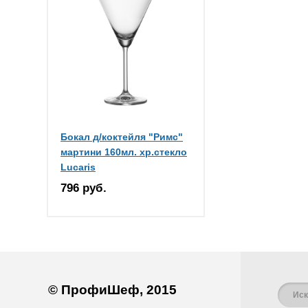
Бокал д/коктейля "Римс"
мартини 160мл. хр.стекло
Lucaris
796 руб.
© ПрофиШеф, 2015