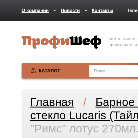
О компании
Новости
Контакты
Тел
Комплексное о
производств и
КАТАЛОГ
Главная
/
Барное 
стекло Lucaris (Тай
"Римс" лотус 270мл.