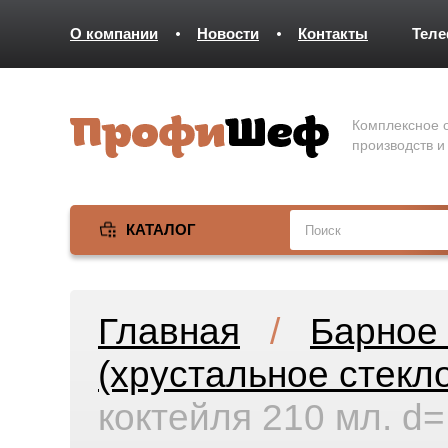
О компании
Новости
Контакты
Тел
Комплексное о
производств и
КАТАЛОГ
Главная
/
Барное 
(хрустальное стекл
коктейля 210 мл. d=