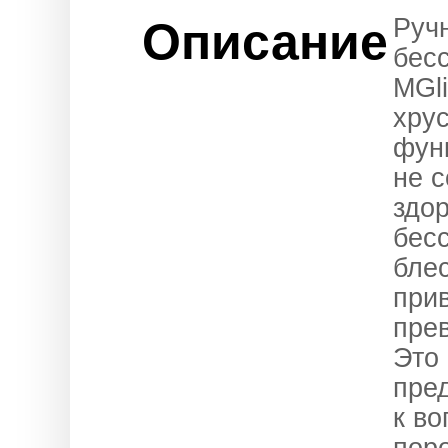
Ручн
Описание
бесс
MGli
хрус
фун
не 
здо
бес
блес
при
пре
Это 
пре
к в