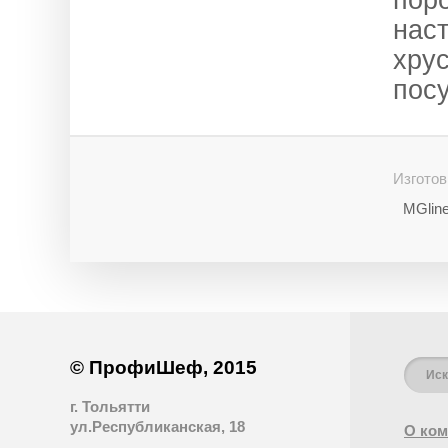
пор
нас
хрус
пос
Изготов
MGlin
© ПрофиШеф, 2015
г. Тольятти
ул.Республиканская, 18
О ком