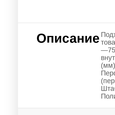
Под
Описание
тов
—75
вну
(мм)
Пер
(пе
Шта
Пол