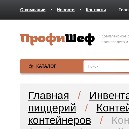
О компании
Новости
Контакты
Тел
Комплексное о
производств и
КАТАЛОГ
Главная
/
Инвент
пиццерий
/
Конте
контейнеров
/
Кон