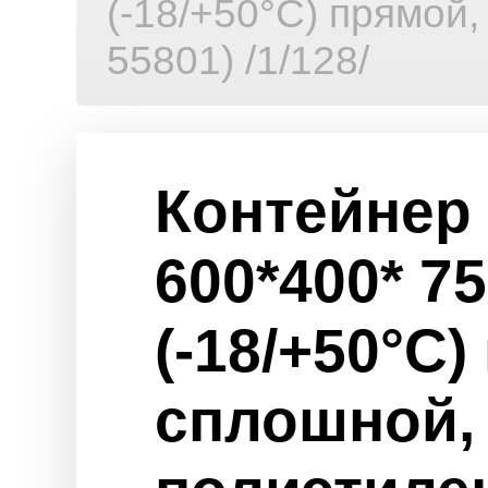
(-18/+50°C) прямой
55801) /1/128/
Контейнер 
600*400* 75
(-18/+50°C)
сплошной,