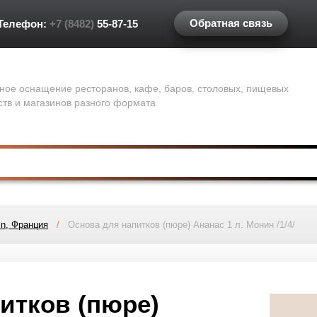
Обратная связь
Телефон:
+7 (8482)
55-87-15
ное оснащение ресторанов, кафе, баров, столовых, пищевых
ств и магазинов разного формата
n, Франция
/
Основа для напитков (пюре) Ананас 1 л. Монин /1/4/
итков (пюре)