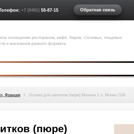
Обратная связь
Телефон:
+7 (8482)
55-87-15
ное оснащение ресторанов, кафе, баров, столовых, пищевых
ств и магазинов разного формата
n, Франция
/
Основа для напитков (пюре) Малина 1 л. Монин /1/4/
итков (пюре)