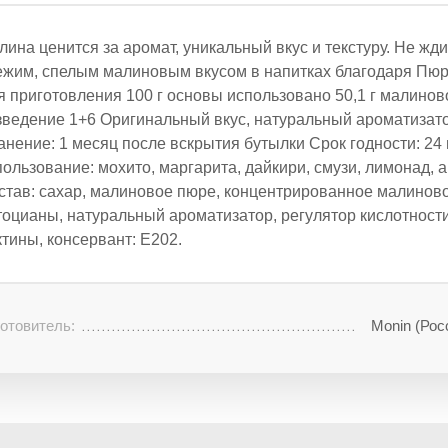
лина ценится за аромат, уникальный вкус и текстуру. Не жд
ежим, спелым малиновым вкусом в напитках благодаря Пюр
я приготовления 100 г основы использовано 50,1 г малинов
зведение 1+6 Оригинальный вкус, натуральный ароматизато
анение: 1 месяц после вскрытия бутылки Срок годности: 2
пользование: мохито, маргарита, дайкири, смузи, лимонад, а
став: сахар, малиновое пюре, концентрированное малиновое
тоцианы, натуральный ароматизатор, регулятор кислотности:
ктины, консервант: Е202.
отовитель:
Monin (Рос