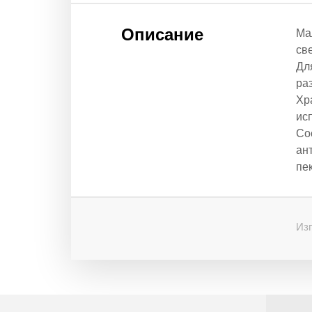
Описание
Ма
св
Дл
ра
Хр
ис
Со
ан
пе
Изг