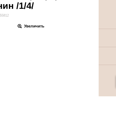
ин /1/4/
55812
Увеличить