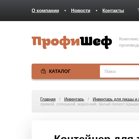
О компании
Новости
Контакты
Комплекс
производ
КАТАЛОГ
Главная
/
Инвентарь
/
Инвентарь для пиццы и 
прямой, сплошной, мороз-кий, белый полиэт.(крышка
Контейнер для т