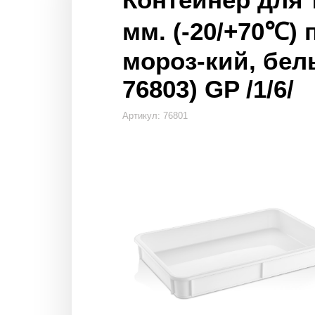
мм. (-20/+70℃)
мороз-кий, бел
76803) GP /1/6/
Артикул: 76801