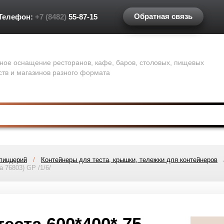
Обратная связь
Телефон:
+7 (8482)
55-87-15
ное оснащение ресторанов, кафе, баров, столовых, пищевых
ств и магазинов разного формата
пиццерий
/
Контейнеры для теста, крышки, тележки для контейнеров
 76803) GP /1/6/
еста 600*400* 75