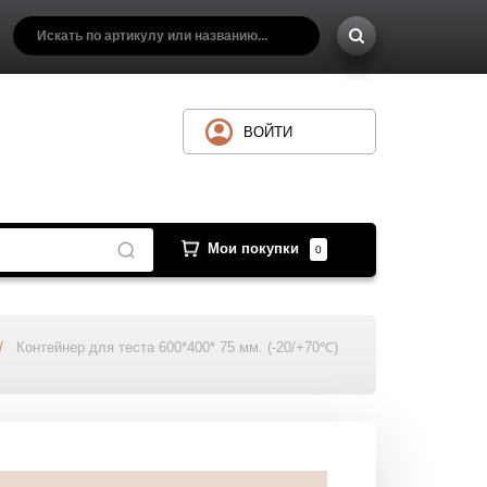
ВОЙТИ
Мои покупки
0
/
Контейнер для теста 600*400* 75 мм. (-20/+70℃)