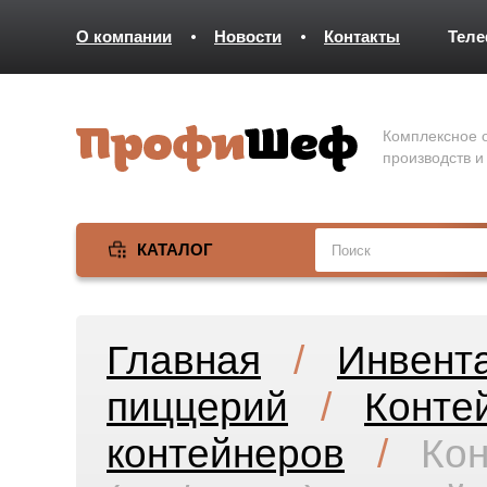
О компании
Новости
Контакты
Тел
Комплексное о
производств и
КАТАЛОГ
Главная
/
Инвент
пиццерий
/
Конте
контейнеров
/
Кон