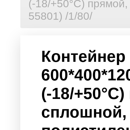
(-18/+50°C) прямой
55801) /1/80/
Контейнер 
600*400*12
(-18/+50°C)
сплошной,