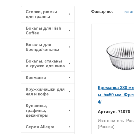
Стопки, рюмки
Фильтр по:
изго
для граппы
Бокалы для Irish
Coffee
Бокалы для
бренди/коньяка
Бокалы, стаканы
и кружки для пива
Креманки
Креманка 330 мл
Кружки/чашки для
чая и кофе
м. h=50 мм. Фрез
4/
Кувшины,
графины,
Артикул: 71076
декантеры
Изготовитель: Pa
(Россия)
Серия Allegra