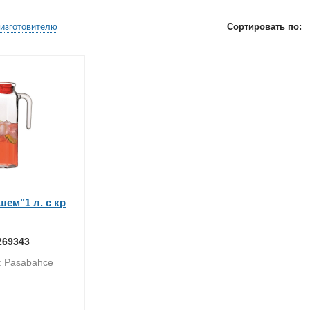
изготовителю
Сортировать по:
ем"1 л. с кр
269343
: Pasabahce