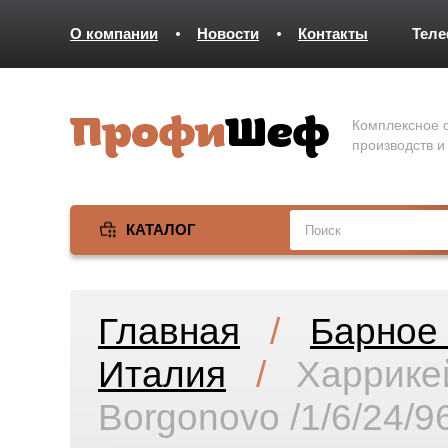
О компании
Новости
Контакты
Тел
Комплексное о
производств и
КАТАЛОГ
Главная
/
Барное 
Италия
/
Харрикей
Borgonovo /1/6/24/9