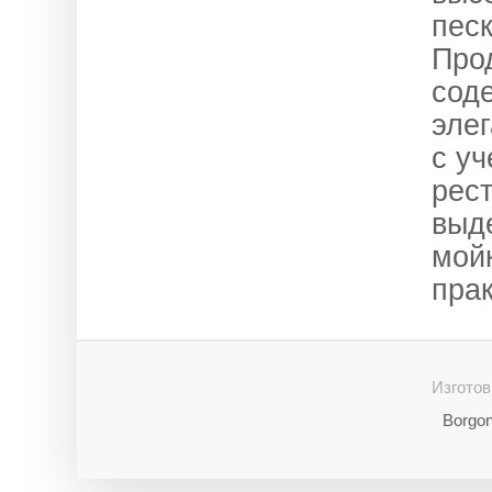
пес
Прод
сод
эле
с уч
рес
выд
мой
прак
Изготов
Borgo