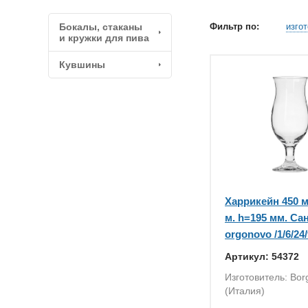
Бокалы, стаканы
Фильтр по:
изго
и кружки для пива
Кувшины
Харрикейн 450 м
м. h=195 мм. Са
orgonovo /1/6/24
Артикул: 54372
Изготовитель: Bo
(Италия)