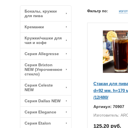
Бокалы, кружки
Фильтр по:
изго
для пива
Креманки
Кружки/чашки для
чая и кофе
Серия Allegresse
Серия Brixton
NEW (Упрочненное
стекло)
Стакан для пива
Серия Celeste
NEW
d=92 мм. h=170 
/12/480/
Серия Dallas NEW
Артикул: 70907
Серия Elegance
Изготовитель: ARC
Серия Etalon
125.20 руб.