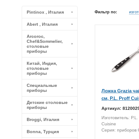
Pintinox , Италия
Фильтр по:
изго
Abert , Италия
Arcoroc,
Chef&Sommelier,
столовые
приборы
Китай, Индия,
столовые
приборы
Специальные
приборы
Ложка Grazia ча
см, P.L. Proff Cu
Детские столовые
приборы
Артикул: 812002
Изготовитель: P.L. 
Broggi, Италия
Cuisine
Серия: приборов 
Bonna, Турция