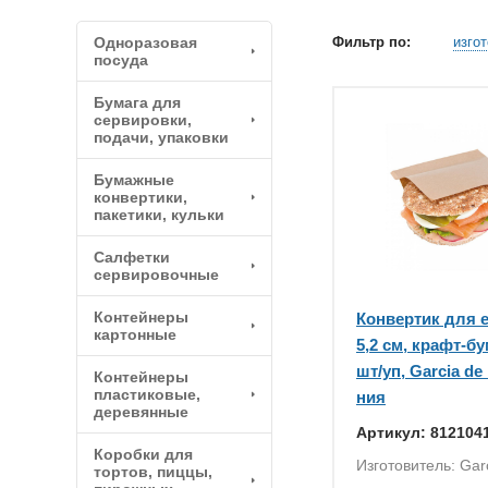
Одноразовая
Фильтр по:
изго
посуда
Бумага для
сервировки,
подачи, упаковки
Бумажные
конвертики,
пакетики, кульки
Салфетки
сервировочные
Контейнеры
Конвертик для 
картонные
5,2 см, крафт-бу
шт/уп, Garcia d
Контейнеры
пластиковые,
ния
деревянные
Артикул: 812104
Коробки для
Изготовитель: Gar
тортов, пиццы,