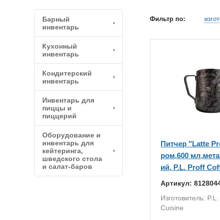
Барный
Фильтр по:
изго
инвентарь
Кухонный
инвентарь
Кондитерский
инвентарь
Инвентарь для
пиццы и
пиццерий
Оборудование и
инвентарь для
Питчер "Latte Pr
кейтеринга,
ром,600 мл,мет
шведского стола
и салат-баров
ий, P.L. Proff Cof
Артикул: 812804
Изготовитель: P.L. 
Cuisine