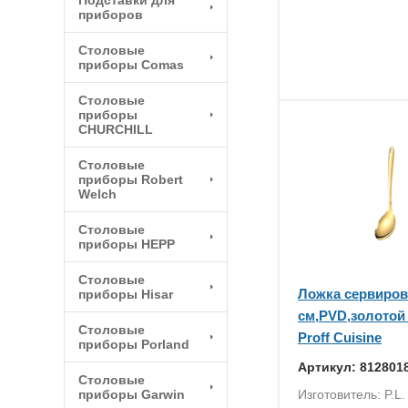
Подставки для
приборов
Столовые
приборы Comas
Столовые
приборы
CHURCHILL
Столовые
приборы Robert
Welch
Столовые
приборы HEPP
Столовые
Ложка сервиров
приборы Hisar
см,PVD,золотой
Столовые
Proff Cuisine
приборы Porland
Артикул: 812801
Столовые
приборы Garwin
Изготовитель: P.L. 