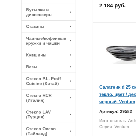
2 184 руб.
Бутылки и
диспенсеры
Стаканы
Чайные/кофейные
кружки и чашки
Кувшины
Вазы
Стекло P.L. Proff
Cuisine (Китай)
Салатник d 25 см
текло, цвет / де
Стекло RCR
(Италия)
черный, Ventum
Артикул: 29582
Стекло LAV
(Турция)
Изготовитель: Ar
Серия: Ventum
Стекло Ocean
(Тайланд)