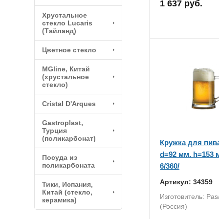
1 637 руб.
Хрустальное
стекло Lucaris
(Тайланд)
Цветное стекло
MGline, Китай
(хрустальное
стекло)
Cristal D'Arques
Gastroplast,
Турция
(поликарбонат)
Кружка для пива
d=92 мм. h=153 м
Посуда из
поликарбоната
6/360/
Артикул: 34359
Тики, Испания,
Китай (стекло,
Изготовитель: Pa
керамика)
(Россия)