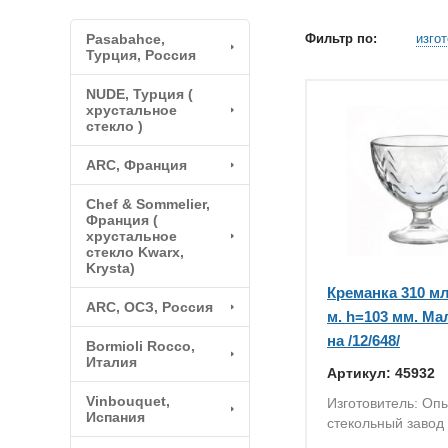
Pasabahce,
Фильтр по:
изго
Турция, Россия
NUDE, Турция (
хрустальное
стекло )
ARC, Франция
Chef & Sommelier,
Франция (
хрустальное
стекло Kwarx,
Krysta)
Креманка 310 мл
ARC, ОСЗ, Россия
м. h=103 мм. Ма
на /12/648/
Bormioli Rocco,
Италия
Артикул: 45932
Vinbouquet,
Изготовитель: Оп
Испания
стекольный завод 