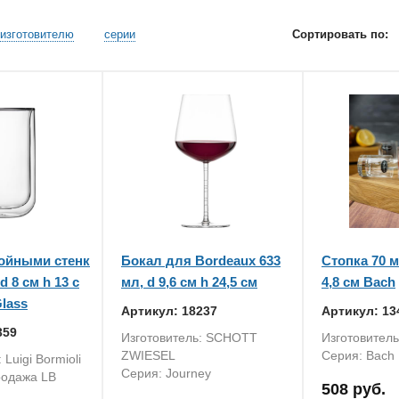
изготовителю
серии
Сортировать по:
войными стенк
Бокал для Bordeaux 633
Стопка 70 мл
d 8 см h 13 с
мл, d 9,6 см h 24,5 см
4,8 см Bach
Glass
Артикул: 18237
Артикул: 13
359
Изготовитель: SCHOTT
Изготовитель:
ZWIESEL
Серия: Bach
 Luigi Bormioli
Серия: Journey
родажа LB
508 руб.