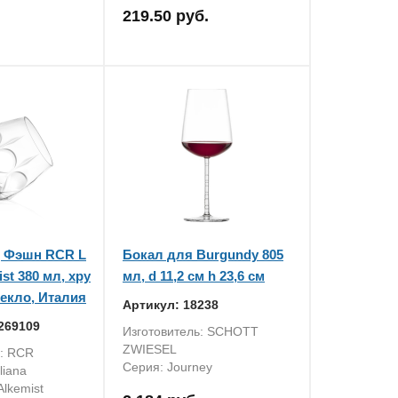
219.50 руб.
д Фэшн RCR L
Бокал для Burgundy 805
ist 380 мл, хру
мл, d 11,2 см h 23,6 см
текло, Италия
Артикул: 18238
269109
Изготовитель: SCHOTT
ZWIESEL
ь: RCR
Серия: Journey
aliana
lkemist