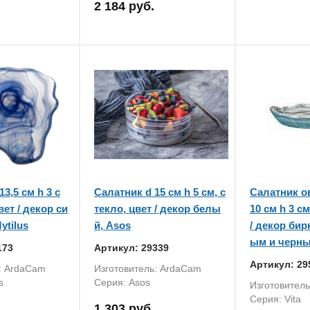
2 184 руб.
3,5 см h 3 с
Салатник d 15 см h 5 см, с
Салатник о
вет / декор си
текло, цвет / декор белы
10 см h 3 см
ytilus
й, Asos
/ декор би
ым и черны
173
Артикул: 29339
Артикул: 29
: ArdaCam
Изготовитель: ArdaCam
s
Серия: Asos
Изготовител
Серия: Vita
1 303 руб.