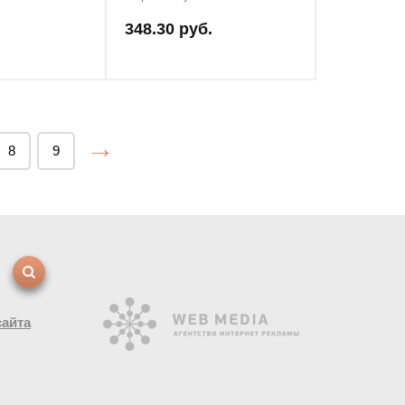
348.30 руб.
→
8
9
сайта