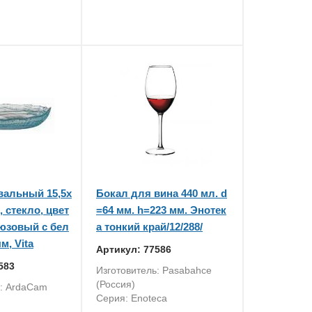
вальный 15,5x
Бокал для вина 440 мл. d
, стекло, цвет
=64 мм. h=223 мм. Энотек
рюзовый с бел
а тонкий край/12/288/
м, Vita
Артикул: 77586
583
Изготовитель: Pasabahce
(Россия)
ь: ArdaCam
Серия: Enoteca