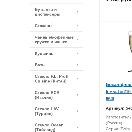
Бутылки и
диспенсеры
Стаканы
Чайные/кофейные
кружки и чашки
Кувшины
Вазы
Стекло P.L. Proff
Cuisine (Китай)
Бокал-флют
5 мм. h=210 
Стекло RCR
(Италия)
864/
Артикул: 54
Стекло LAV
(Турция)
Изготовитель
(Россия)
Стекло Ocean
Серия: Twist
(Тайланд)