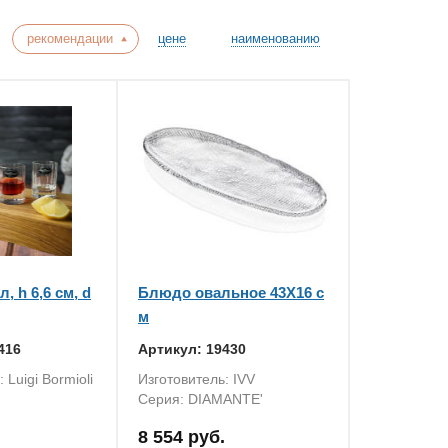
рекомендации
цене
наименованию
, h 6,6 см, d
Блюдо овальное 43X16 с
м
416
Артикул: 19430
 Luigi Bormioli
Изготовитель: IVV
Серия: DIAMANTE'
8 554 руб.