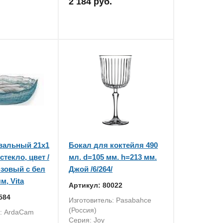
2 184 руб.
вальный 21x1
Бокал для коктейля 490
 стекло, цвет /
мл. d=105 мм. h=213 мм.
зовый с бел
Джой /6/264/
м, Vita
Артикул: 80022
584
Изготовитель: Pasabahce
(Россия)
ь: ArdaCam
Серия: Joy