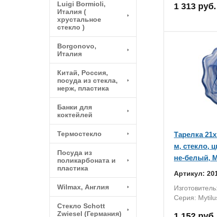
Luigi Bormioli,
1 313 руб.
Италия (
хрустальное
стекло )
Borgonovo,
Италия
Китай, Россия,
посуда из стекла,
нерж, пластика
Банки для
коктейлей
Термостекло
Тарелка 21x1
м, стекло, ц
Посуда из
не-белый, M
поликарбоната и
пластика
Артикул: 20
Wilmax, Англия
Изготовитель
Серия: Mytilu
Стекло Schott
Zwiesel (Германия)
1 152 руб.