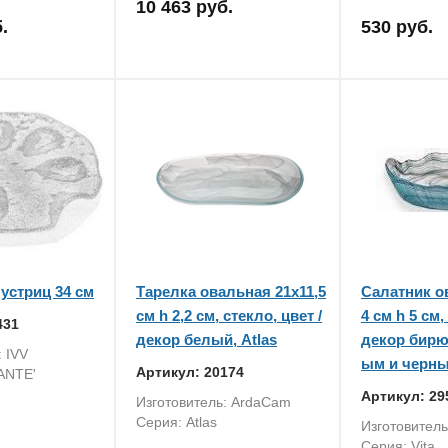
10 463 руб.
.
530 руб.
устриц 34 см
Тарелка овальная 21x11,5
Салатник о
см h 2,2 см, стекло, цвет /
4 см h 5 см,
431
декор белый, Atlas
декор бирю
: IVV
ым и черны
Артикул: 20174
ANTE'
Артикул: 29
Изготовитель: ArdaCam
Серия: Atlas
Изготовител
Серия: Vita