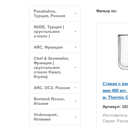
Pasabahce,
Фильтр по:
Турция, Россия
NUDE, Турция (
хрустальное
стекло )
ARC, Франция
Chef & Sommelier,
Франция (
хрустальное
стекло Kwarx,
Krysta)
Стакан с д
ARC, ОСЗ, Россия
ами 400 мл, 
м, Thermic 
Bormioli Rocco,
Италия
Артикул: 15
Vinbouquet,
Изготовитель:
Испания
Серия: Расп